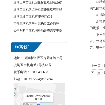
旋转
···
淄博山东空压机回收转让欢迎联系柳
供气的场
···
淄博空压机的维护及维修策略有哪些
4. 
···
淄博无油空压机有哪些特点？
涡轮
空气压缩机的基本结构及工作原理
的场景，
如何判断空压机润滑油是否需要更换
不同
···
求、气体
联系我们
定、安全
地址：淄博市张店区杏园东路78号
洪沟五金机电城7号楼18号
上一篇：
联系电话：13806480668
下一篇：
邮箱：1083985824@qq.com