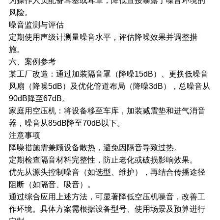
为操作人员配备耳塞或耳罩，降低直接暴露于噪音环境的
风险。
噪音监测与评估
定期使用声级计测量噪音水平，评估降噪效果并调整措
施。
六、案例参考
某工厂改造：通过加装隔音罩（降噪15dB）、更换低噪音
风扇（降噪5dB）及优化管道布局（降噪3dB），总噪音从
90dB降至67dB。
家庭用
空压机
：将设备移至车库，加装减震垫和进气消音
器，噪音从85dB降至70dB以下。
注意事项
降噪措施需兼顾设备散热，避免因隔音导致过热。
定期检查隔音材料完整性，防止老化或破损影响效果。
优先从源头控制噪音（如选型、维护），再结合传播途径
阻断（如隔音、吸音）。
通过综合应用上述方法，可显著降低空压机噪音，改善工
作环境。具体方案需根据设备型号、使用场景及预算进行