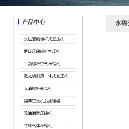
产品中心
永磁
永磁变频螺杆式空压机
两级压缩螺杆空压机
工频螺杆空气压缩机
激光切割用一体式空压机
无油螺杆鼓风机
淄博空压机后处理器
无油润滑压缩机
特殊气体压缩机