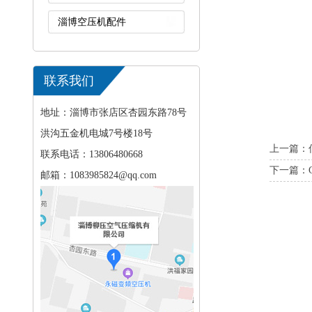
淄博空压机配件
联系我们
地址：淄博市张店区杏园东路78号
洪沟五金机电城7号楼18号
上一篇：
联系电话：13806480668
下一篇：
邮箱：1083985824@qq.com