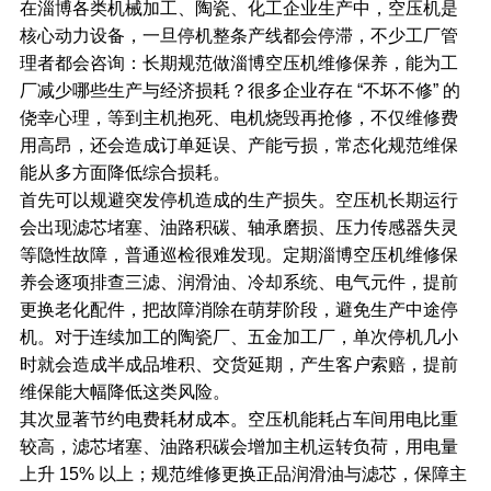
在淄博各类机械加工、陶瓷、化工企业生产中，空压机是
核心动力设备，一旦停机整条产线都会停滞，不少工厂管
理者都会咨询：长期规范做
淄博空压机
维修保养，能为工
厂减少哪些生产与经济损耗？很多企业存在 “不坏不修” 的
侥幸心理，等到主机抱死、电机烧毁再抢修，不仅维修费
用高昂，还会造成订单延误、产能亏损，常态化规范维保
能从多方面降低综合损耗。
首先可以规避突发停机造成的生产损失。空压机长期运行
会出现滤芯堵塞、油路积碳、轴承磨损、压力传感器失灵
等隐性故障，普通巡检很难发现。定期淄博空压机维修保
养会逐项排查三滤、润滑油、冷却系统、电气元件，提前
更换老化配件，把故障消除在萌芽阶段，避免生产中途停
机。对于连续加工的陶瓷厂、五金加工厂，单次停机几小
时就会造成半成品堆积、交货延期，产生客户索赔，提前
维保能大幅降低这类风险。
其次显著节约电费耗材成本。空压机能耗占车间用电比重
较高，滤芯堵塞、油路积碳会增加主机运转负荷，用电量
上升 15% 以上；规范维修更换正品润滑油与滤芯，保障主