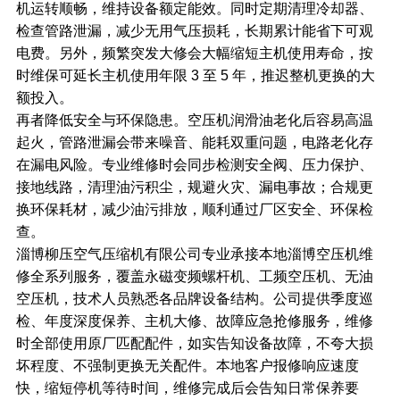
机运转顺畅，维持设备额定能效。同时定期清理冷却器、
检查管路泄漏，减少无用气压损耗，长期累计能省下可观
电费。另外，频繁突发大修会大幅缩短主机使用寿命，按
时维保可延长主机使用年限 3 至 5 年，推迟整机更换的大
额投入。
再者降低安全与环保隐患。空压机润滑油老化后容易高温
起火，管路泄漏会带来噪音、能耗双重问题，电路老化存
在漏电风险。专业维修时会同步检测安全阀、压力保护、
接地线路，清理油污积尘，规避火灾、漏电事故；合规更
换环保耗材，减少油污排放，顺利通过厂区安全、环保检
查。
淄博柳压空气压缩机有限公司专业承接本地淄博空压机维
修全系列服务，覆盖永磁变频螺杆机、工频空压机、无油
空压机，技术人员熟悉各品牌设备结构。公司提供季度巡
检、年度深度保养、主机大修、故障应急抢修服务，维修
时全部使用原厂匹配配件，如实告知设备故障，不夸大损
坏程度、不强制更换无关配件。本地客户报修响应速度
快，缩短停机等待时间，维修完成后会告知日常保养要