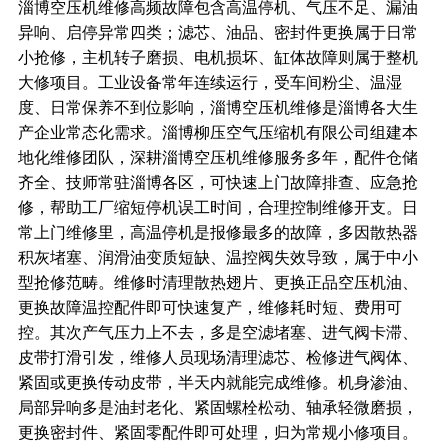
淄博空压机
维修高频故障包含高温停机、气压不足、漏油
异响、启停异常四类；滤芯、油品、密封件更换属于日常
小抢修，主机转子磨损、电机损坏、缸体故障则属于整机
大修项目。工业设备常年连续运行，受车间粉尘、温湿
度、日常保养不到位影响，淄博空压机维修是淄博各大生
产企业常态化需求。淄博柳压空气压缩机有限公司组建本
地化维修团队，深耕淄博空压机维修服务多年，配件仓储
齐全、技师常驻淄博各区，可快速上门故障排查、应急抢
修，帮助工厂缩短停机误工时间，合理控制维修开支。日
常上门维修里，高温停机是报修最多的故障，多因散热器
积灰堵塞、润滑油变质短缺、温控阀失效导致，属于中小
型抢修范畴。维修时清理散热翅片、更换正品空压机油、
更换故障温控配件即可快速复产，维修耗时短、费用可
控。其次产气压力上不去，多是空滤堵塞、进气阀卡滞、
皮带打滑引发，维修人员现场清理滤芯、检修进气阀体、
紧固或更换传动皮带，半天内就能完成维修。机身渗油、
局部异响多是油封老化、紧固螺栓松动、轴承轻微磨损，
更换密封件、紧固零配件即可处理，归为常规小修项目。