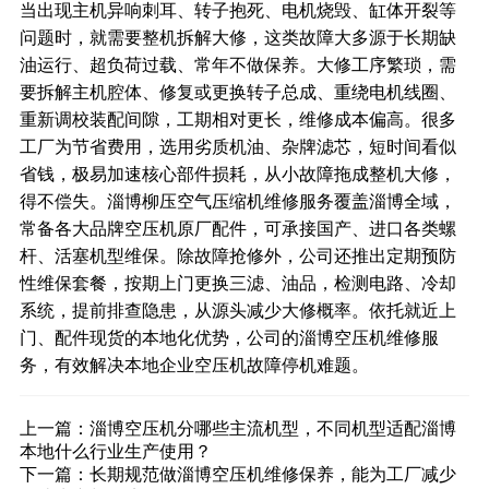
当出现主机异响刺耳、转子抱死、电机烧毁、缸体开裂等
问题时，就需要整机拆解大修，这类故障大多源于长期缺
油运行、超负荷过载、常年不做保养。大修工序繁琐，需
要拆解主机腔体、修复或更换转子总成、重绕电机线圈、
重新调校装配间隙，工期相对更长，维修成本偏高。很多
工厂为节省费用，选用劣质机油、杂牌滤芯，短时间看似
省钱，极易加速核心部件损耗，从小故障拖成整机大修，
得不偿失。淄博柳压空气压缩机维修服务覆盖淄博全域，
常备各大品牌空压机原厂配件，可承接国产、进口各类螺
杆、活塞机型维保。除故障抢修外，公司还推出定期预防
性维保套餐，按期上门更换三滤、油品，检测电路、冷却
系统，提前排查隐患，从源头减少大修概率。依托就近上
门、配件现货的本地化优势，公司的淄博空压机维修服
务，有效解决本地企业空压机故障停机难题。
上一篇：
淄博空压机分哪些主流机型，不同机型适配淄博
本地什么行业生产使用？
下一篇：
长期规范做淄博空压机维修保养，能为工厂减少