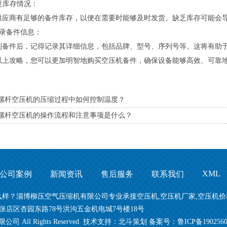
留意库存情况：
供应商有足够的备件库存，以便在需要时能够及时发货。缺乏库存可能会
 记录备件信息：
到备件后，记得记录其详细信息，包括品牌、型号、序列号等。这将有助
以上攻略，您可以更加明智地购买空压机备件，确保设备能够高效、可靠
螺杆空压机的压缩过程中如何控制温度？
螺杆空压机的操作流程和注意事项是什么？
XML
公司案例
新闻资讯
售后服务
联系我们
博柳压空气压缩机有限公司专业承接空压机,空压机厂家,空压机价格,电话:1
张店区杏园东路78号洪沟五金机电城7号楼18号
公司 All Rights Reserved. 技术支持：
北斗策划
备案号：
鲁ICP备190256