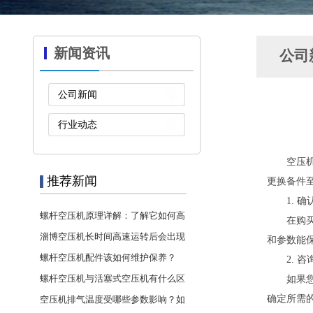
新闻资讯
公司
公司新闻
行业动态
空压
推荐新闻
更换备件
1. 
螺杆空压机原理详解：了解它如何高
在购
···
淄博空压机长时间高速运转后会出现
和参数能
···
螺杆空压机配件该如何维护保养？
2. 
螺杆空压机与活塞式空压机有什么区
如果
···
确定所需
空压机排气温度受哪些参数影响？如