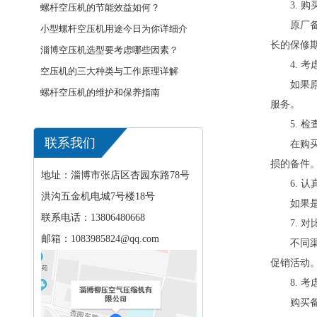
3. 
···
螺杆空压机的节能效益如何？
原厂
小型螺杆空压机用途今日为你详细介
长的保修
···
淄博空压机选型要考虑哪些因素？
4. 
空压机的三大种类与工作原理详解
如果
螺杆空压机的维护和保养指南
服务。
5. 
联系我们
在购
损的备件
地址：淄博市张店区杏园东路78号
6. 
洪沟五金机电城7号楼18号
如果
联系电话：13806480668
7. 
邮箱：1083985824@qq.com
不同
促销活动
8. 
购买