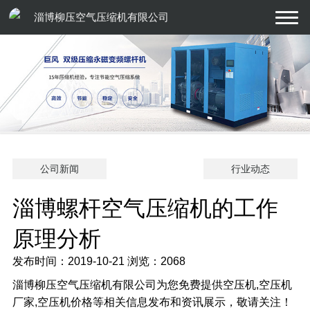
淄博柳压空气压缩机有限公司
公司新闻
行业动态
淄博螺杆空气压缩机的工作
原理分析
发布时间：2019-10-21
浏览：2068
淄博柳压空气压缩机有限公司为您免费提供空压机,空压机
厂家,空压机价格等相关信息发布和资讯展示，敬请关注！