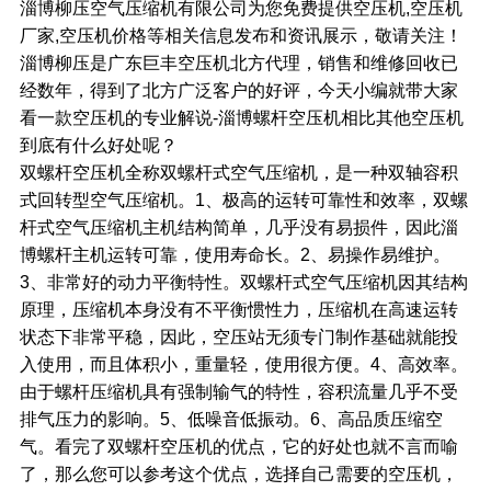
淄博柳压空气压缩机有限公司为您免费提供空压机,空压机
厂家,空压机价格等相关信息发布和资讯展示，敬请关注！
淄博柳压是广东巨丰空压机北方代理，销售和维修回收已
经数年，得到了北方广泛客户的好评，今天小编就带大家
看一款空压机的专业解说-淄博螺杆空压机相比其他空压机
到底有什么好处呢？
双螺杆空压机全称双螺杆式空气压缩机，是一种双轴容积
式回转型空气压缩机。1、极高的运转可靠性和效率，双螺
杆式空气压缩机主机结构简单，几乎没有易损件，因此淄
博螺杆主机运转可靠，使用寿命长。2、易操作易维护。
3、非常好的动力平衡特性。双螺杆式空气压缩机因其结构
原理，压缩机本身没有不平衡惯性力，压缩机在高速运转
状态下非常平稳，因此，空压站无须专门制作基础就能投
入使用，而且体积小，重量轻，使用很方便。4、高效率。
由于螺杆压缩机具有强制输气的特性，容积流量几乎不受
排气压力的影响。5、低噪音低振动。6、高品质压缩空
气。看完了双螺杆空压机的优点，它的好处也就不言而喻
了，那么您可以参考这个优点，选择自己需要的空压机，