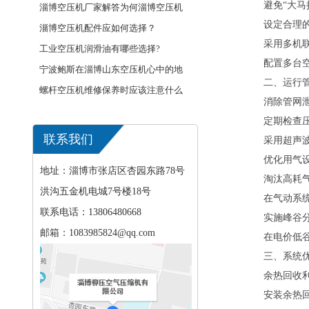
避免“大
淄博空压机厂家解答为何淄博空压机
设定合理的
···
淄博空压机配件应如何选择？
采用多机
工业空压机润滑油有哪些选择?
配置多台
宁波鲍斯在淄博山东空压机心中的地
二、运行
···
螺杆空压机维修保养时应该注意什么
消除管网
···
定期检查压
联系我们
采用超声
优化用气
地址：淄博市张店区杏园东路78号
淘汰高耗
洪沟五金机电城7号楼18号
在气动系
联系电话：13806480668
实施峰谷
邮箱：1083985824@qq.com
在电价低
三、系统
余热回收
安装余热