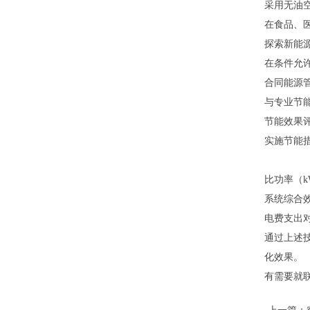
采用无油
在食品、
探索新能
在条件允
合同能源管
与专业节
节能效果
实施节能
比功率（k
系统综合效
电费支出
通过上述
化效果。
有需要就