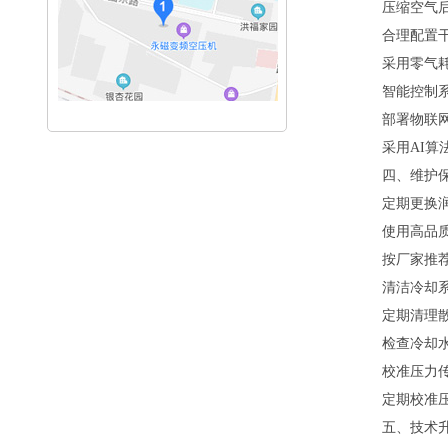
压缩空气
合理配置
采用零气
智能控制
部署物联
采用AI
四、维护
定期更换
使用高品
按厂家推
清洁冷却
定期清理
检查冷却
校准压力
定期校准
五、技术