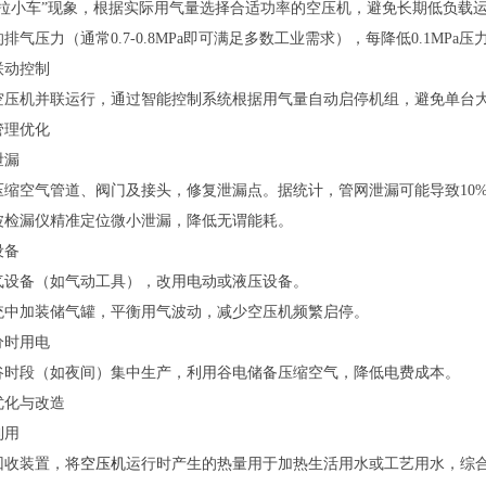
马拉小车”现象，根据实际用气量选择合适功率的空压机，避免长期低负载
排气压力（通常0.7-0.8MPa即可满足多数工业需求），每降低0.1MPa
联动控制
空压机并联运行，通过智能控制系统根据用气量自动启停机组，避免单台
管理优化
泄漏
缩空气管道、阀门及接头，修复泄漏点。据统计，管网泄漏可能导致10%-
波检漏仪精准定位微小泄漏，降低无谓能耗。
设备
气设备（如气动工具），改用电动或液压设备。
统中加装储气罐，平衡用气波动，减少空压机频繁启停。
分时用电
谷时段（如夜间）集中生产，利用谷电储备压缩空气，降低电费成本。
优化与改造
利用
回收装置，将
空压机
运行时产生的热量用于加热生活用水或工艺用水，综合节