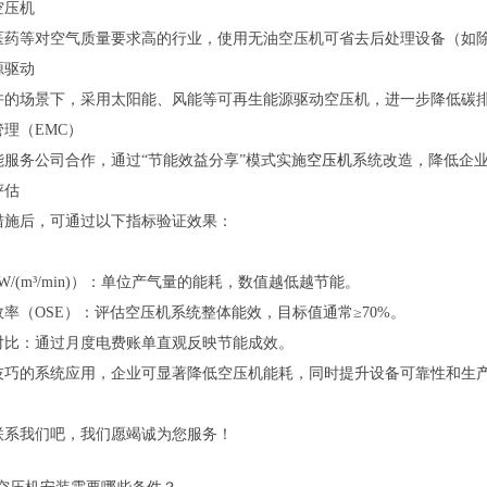
空压机
医药等对空气质量要求高的行业，使用无油空压机可省去后处理设备（如
源驱动
许的场景下，采用太阳能、风能等可再生能源驱动空压机，进一步降低碳
理（EMC）
能服务公司合作，通过“节能效益分享”模式实施
空压机
系统改造，降低企
评估
措施后，可通过以下指标验证效果：
W/(m³/min)）：单位产气量的能耗，数值越低越节能。
率（OSE）：评估空压机系统整体能效，目标值通常≥70%。
对比：通过月度电费账单直观反映节能成效。
技巧的系统应用，企业可显著降低空压机能耗，同时提升设备可靠性和生
联系我们吧，我们愿竭诚为您服务！