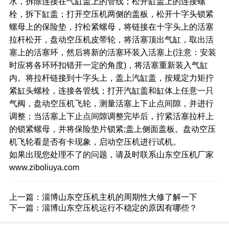
水，拆除连接在气缸盖上的管线；松开缸盖上的连接螺
栓，拆下缸盖；打开空压机两侧的盖板，松开十字头锁紧
螺母上的保险垫，拧松紧螺母，将链接在十字头上的活塞
拉杆松开，盘动空压机皮带轮，将活塞顶出气缸，取出活
塞上的活塞环，然后将新的活塞环装入活塞上(注意：安装
时应将各环环扣错开一定的角度)，将活塞重新装入气缸
内。将拉杆链接到十字头上，盖上汽缸盖，按规定力矩拧
紧缸头螺栓，连接各管线；打开汽缸盖和缸体上任意一只
气阀，盘动空压机飞轮，测量活塞上下止点间隙，并进行
调整；当活塞上下止点间隙调整完毕后，拧紧活塞拉杆上
的锁紧螺母，并将保险垫片锁紧;盖上侧面盖板。盘动空压
机飞轮看是否有卡现象，启动空压机进行试机。
如果出现您处理不了的问题，请及时联系山东空压机厂家
www.ziboliuya.com
上一篇：
淄博山东空压机主机的周期性大修了解一下
下一篇：
淄博山东空压机运行不稳定的原因有哪些？